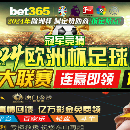
产品与解决方案
服务支持
人才发展
立体库
0
搬运AGV
2