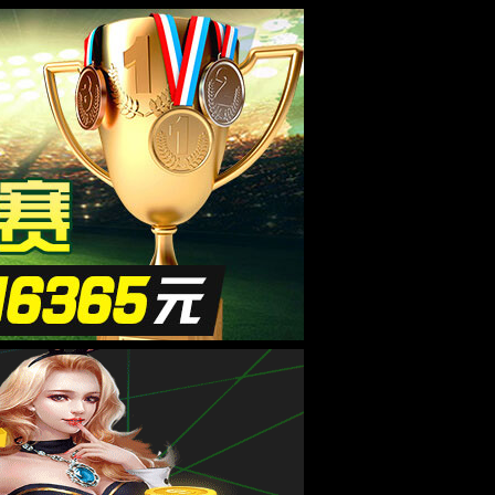
在线商城
投资者关系
全球站点
语言