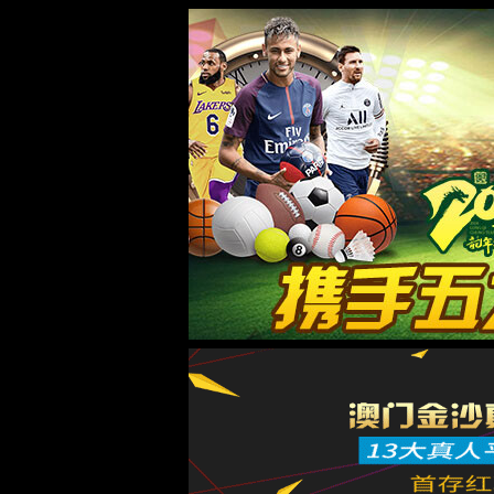
388vip太阳
关于388vip太阳
新闻资讯
首页
>
仓储物流
>
仓储物流列表
仓储物流
全部
电动叉车
18
立体库
共有
1
个产品