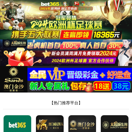
388vip太阳
筛选
桩工机械
共有
1
个产品
SDC120
双轮铣槽机