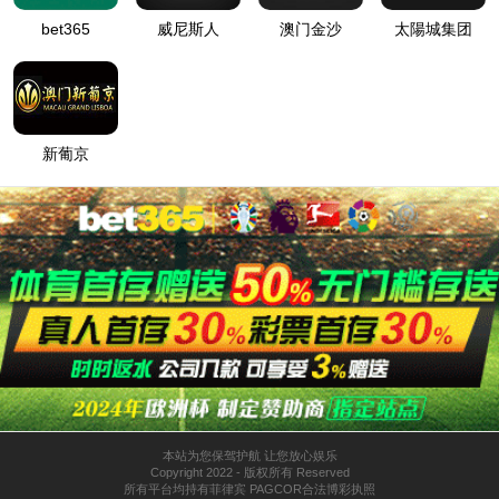
最大成槽厚度
800-1800mm
最大成槽深度
120m
额定输出扭矩
2×100kN·m
详情
获取报价
共1 页 / 1 条
1
关于388vip太阳
新闻资讯