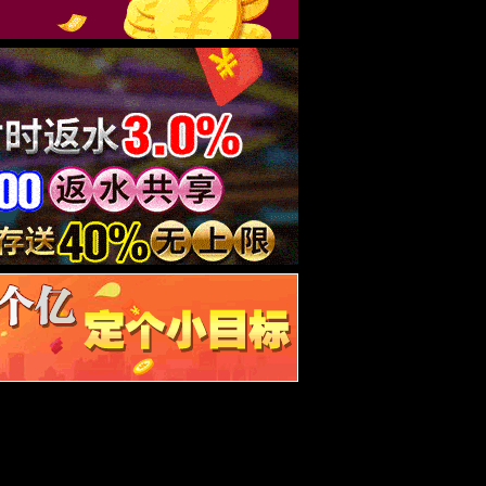
人才发展
服务热线
400-8878-318