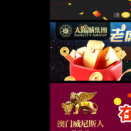
P4011
砂浆泵
泵送压力
11Mpa
排量
40m³/h
动力形式
电动泵