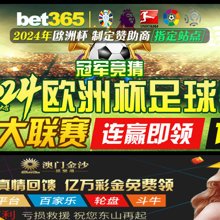
产品与解决方案
服务支持
人才发展
搅拌车
11
混凝土搅拌站
20
车载泵
13
轮式挖掘机
2
充填泵
5
新能源搅拌车
8
干混砂浆搅拌站
2