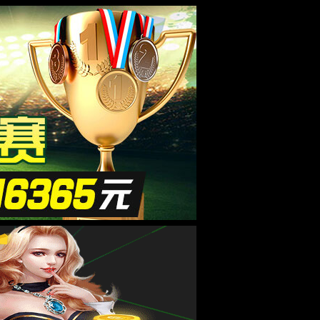
在线商城
投资者关系
全球站点
语言
7
电动车载泵
1
拖泵
15
砂浆/混凝土双用搅拌站
2