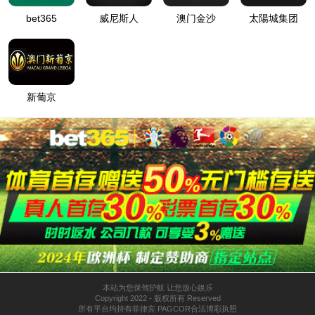
最大作业高度
14m
最大作业高度
12m
最大平台高度
12m
最大平台高度
10m
平台延伸尺寸
0.9m
平台延伸尺寸
0.9m
详情
详情
获取报价
获取报价
SPS0608DC
SPS0407DC
剪叉式高空作业平台
剪叉式高空作业平台
最大作业高度
7.6m
最大作业高度
6.5m
最大平台高度
5.6m
最大平台高度
4.5m