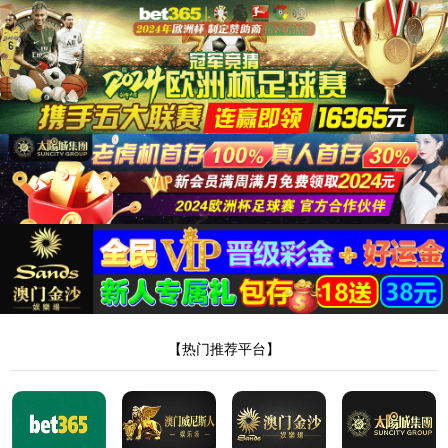
388vip太阳
筛选
石油装备
共有
0
个产品
没有更多了~