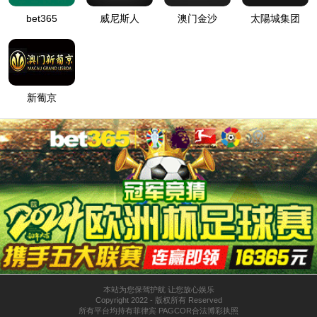
在线询价
中国
行业
领先
首创
摊铺机全型号
路机智能施工无人驾
驶技术
全国销量领
行业首创
先
沥青站、全液压压路
机